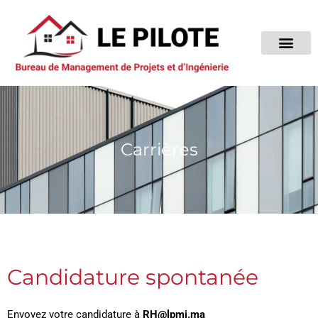
Skip
to
content
Carrières
Candidature spontanée
Envoyez votre candidature à
RH@lpmi.ma